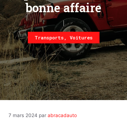
bonne affaire
Transports
,
Voitures
7 mars 2024
par
abracadauto