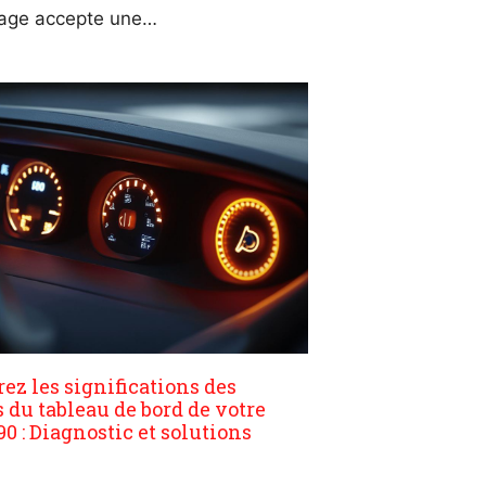
lage accepte une…
ez les significations des
 du tableau de bord de votre
 : Diagnostic et solutions