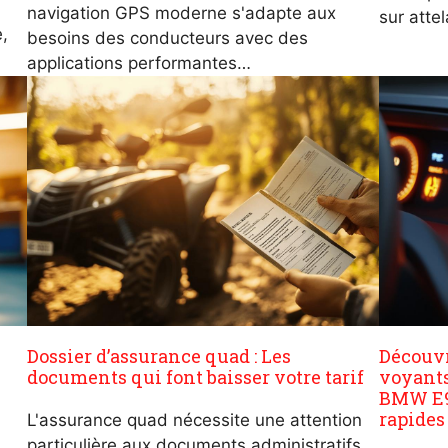
navigation GPS moderne s'adapte aux
sur atte
e,
besoins des conducteurs avec des
applications performantes…
Dossier d’assurance quad : Les
Découvr
documents qui font baisser votre tarif
voyants
BMW E90
rapides
L'assurance quad nécessite une attention
particulière aux documents administratifs