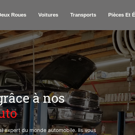
Deux Roues
Voitures
Transports
Pièces Et 
grâce à nos
auto
rai expert du monde automobile. Ils vous