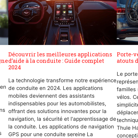
Découvrir les meilleures applications
Porte-v
gne
d’aide à la conduite : Guide complet
atouts 
2024
Le port
La technologie transforme notre expérience
représen
 en
de conduite en 2024. Les applications
familles
mobiles deviennent des assistants
vélos. Ce
indispensables pour les automobilistes,
simplicit
ns
offrant des solutions innovantes pour la
déplacem
navigation, la sécurité et l'apprentissage de
techniq
la conduite. Les applications de navigation
Thule Ha
s
GPS pour une conduite sereine La
concepti