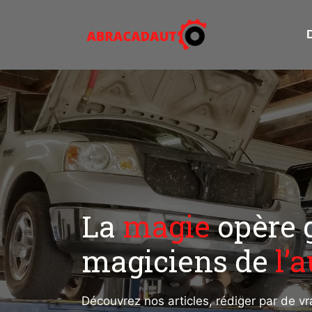
Aller
au
contenu
La
magie
opère 
magiciens de
l’
Découvrez nos articles, rédiger par de v